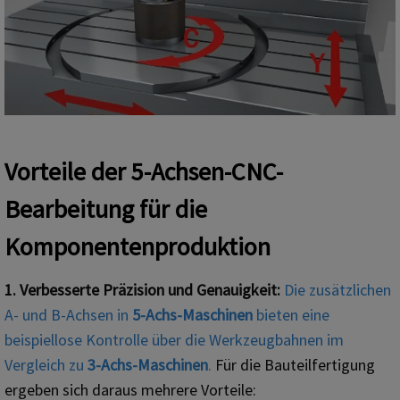
Vorteile der 5-Achsen-CNC-
Bearbeitung für die
Komponentenproduktion
1. Verbesserte Präzision und Genauigkeit:
Die zusätzlichen
A- und B-Achsen in
5-Achs-Maschinen
bieten eine
beispiellose Kontrolle über die Werkzeugbahnen im
Vergleich zu
3-Achs-Maschinen
.
Für die Bauteilfertigung
ergeben sich daraus mehrere Vorteile: