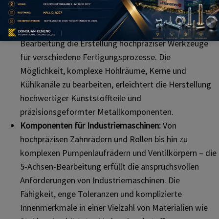
Formen und Matrizen:
Von komplizierten Kunststoff-
Spritzgussformen bis hin zu komplexen
Stanzwerkzeugen ermöglicht die 5-Achsen-
Bearbeitung die Erstellung hochpräziser Werkzeuge
für verschiedene Fertigungsprozesse. Die
Möglichkeit, komplexe Hohlräume, Kerne und
Kühlkanäle zu bearbeiten, erleichtert die Herstellung
hochwertiger Kunststoffteile und
präzisionsgeformter Metallkomponenten.
Komponenten für Industriemaschinen:
Von
hochpräzisen Zahnrädern und Rollen bis hin zu
komplexen Pumpenlaufrädern und Ventilkörpern – die
5-Achsen-Bearbeitung erfüllt die anspruchsvollen
Anforderungen von Industriemaschinen. Die
Fähigkeit, enge Toleranzen und komplizierte
Innenmerkmale in einer Vielzahl von Materialien wie