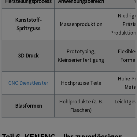
Herstellungsprozess
Anwendungsbereich
V
Niedrig
Kunststoff-
Massenproduktion
Präzis
Spritzguss
Produktion
Prototyping,
Flexible
3D Druck
Kleinserienfertigung
Formen
Hohe Pr
CNC Dienstleister
Hochpräzise Teile
Mater
Hohlprodukte (z. B.
Leichtgew
Blasformen
Flaschen)