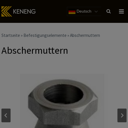
Zum
Inhalt
Deutsch
Startseite
»
Befestigungselemente
»
Abschermuttern
Abschermuttern