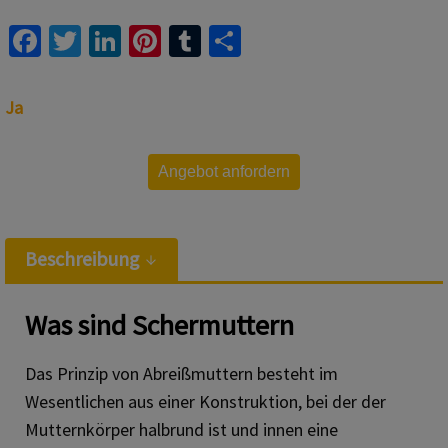
Fa
T
Li
Pi
T
S
ce
wi
n
nt
u
h
b
tt
ke
er
m
ar
Ja
o
er
dI
es
bl
e
o
n
t
r
Angebot anfordern
k
Beschreibung
Was sind Schermuttern
Das Prinzip von Abreißmuttern besteht im
Wesentlichen aus einer Konstruktion, bei der der
Mutternkörper halbrund ist und innen eine