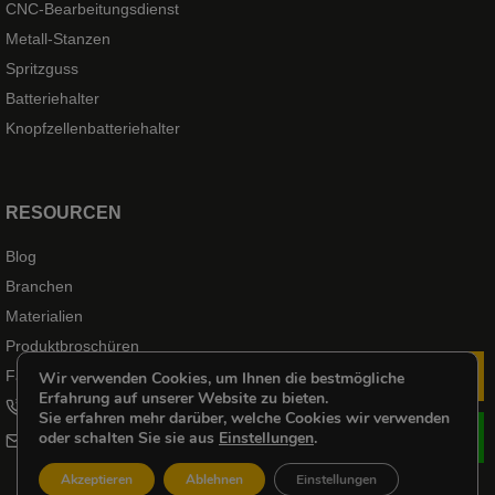
CNC-Bearbeitungsdienst
Metall-Stanzen
Spritzguss
Batteriehalter
Knopfzellenbatteriehalter
RESOURCEN
Blog
Branchen
Materialien
Produktbroschüren
Fallprodukte
Wir verwenden Cookies, um Ihnen die bestmögliche
Me
Erfahrung auf unserer Website zu bieten.
+8618102976656
Sie erfahren mehr darüber, welche Cookies wir verwenden
oder schalten Sie sie aus
Einstellungen
.
cheri@kenenghardware.com
Akzeptieren
Ablehnen
Einstellungen