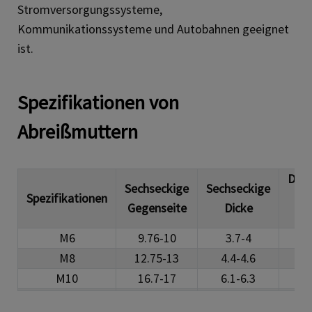
Stromversorgungssysteme,
Kommunikationssysteme und Autobahnen geeignet
ist.
Spezifikationen von
Abreißmuttern
Dur
Sechseckige
Sechseckige
Spezifikationen
der
Gegenseite
Dicke
K
M6
9.76-10
3.7-4
9
M8
12.75-13
4.4-4.6
12
M10
16.7-17
6.1-6.3
1
M12
18.6-19
1