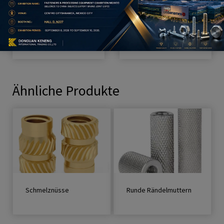
Verbindungse
Kohlenstoffs
lemente aus
tahl-
Edelstahl
Hardware
Ähnliche Produkte
Schmelznüsse
Runde Rändelmuttern