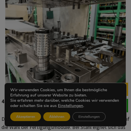
Wir verwenden Cookies, um Ihnen die bestmögliche
Me
Erfahrung auf unserer Website zu bieten.
Sie erfahren mehr darüber, welche Cookies wir verwenden
4. Materialeigenschaften und Umformbarkeit
oder schalten Sie sie aus
Einstellungen
.
Akzeptieren
Ablehnen
Einstellungen
Die Materialeigenschaften haben einen großen Einfluss auf
die Wahl der Fertigungsmodule. Bei Stahl eignet sich das