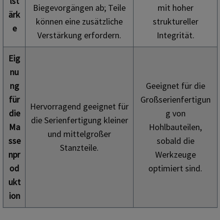
lst
Biegevorgängen ab; Teile
mit hoher
ärk
können eine zusätzliche
struktureller
e
Verstärkung erfordern.
Integrität.
Eig
nu
ng
Geeignet für die
für
Großserienfertigun
Hervorragend geeignet für
die
g von
die Serienfertigung kleiner
Ma
Hohlbauteilen,
und mittelgroßer
sse
sobald die
Stanzteile.
npr
Werkzeuge
od
optimiert sind.
ukt
ion