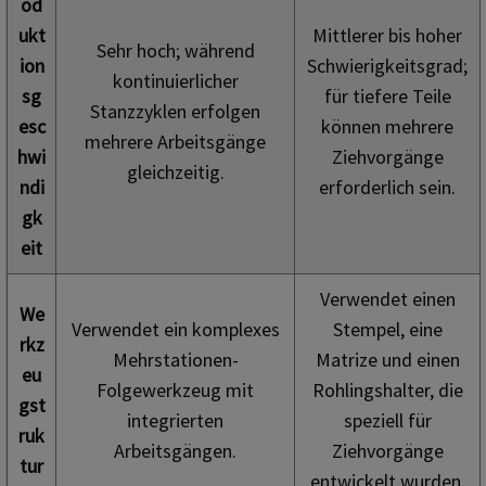
od
ukt
Mittlerer bis hoher
Sehr hoch; während
ion
Schwierigkeitsgrad;
kontinuierlicher
sg
für tiefere Teile
Stanzzyklen erfolgen
esc
können mehrere
mehrere Arbeitsgänge
hwi
Ziehvorgänge
gleichzeitig.
ndi
erforderlich sein.
gk
eit
Verwendet einen
We
Verwendet ein komplexes
Stempel, eine
rkz
Mehrstationen-
Matrize und einen
eu
Folgewerkzeug mit
Rohlingshalter, die
gst
integrierten
speziell für
ruk
Arbeitsgängen.
Ziehvorgänge
tur
entwickelt wurden.