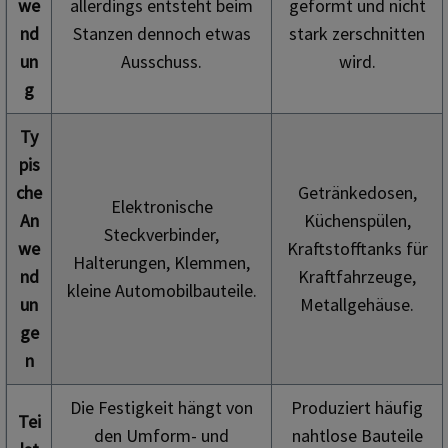
we
allerdings entsteht beim
geformt und nicht
nd
Stanzen dennoch etwas
stark zerschnitten
un
Ausschuss.
wird.
g
Ty
pis
che
Getränkedosen,
Elektronische
An
Küchenspülen,
Steckverbinder,
we
Kraftstofftanks für
Halterungen, Klemmen,
nd
Kraftfahrzeuge,
kleine Automobilbauteile.
un
Metallgehäuse.
ge
n
Die Festigkeit hängt von
Produziert häufig
Tei
den Umform- und
nahtlose Bauteile