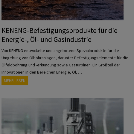
d
u
k
t
KENENG-Befestigungsprodukte für die
e
Energie-, Öl- und Gasindustrie
f
ü
Von KENENG entwickelte und angebotene Spezialprodukte für die
r
Umgebung von Ölbohranlagen, darunter Befestigungselemente für die
d
Ölfeldbohrung und -erkundung sowie Gasturbinen. Ein Großteil der
i
Innovationen in den Bereichen Energie, Öl, …
e
K
MEHR LESEN
S
E
c
N
h
E
i
N
f
G
f
-
f
B
a