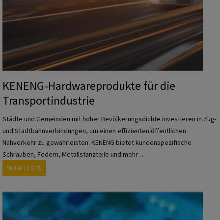
KENENG-Hardwareprodukte für die
Transportindustrie
Städte und Gemeinden mit hoher Bevölkerungsdichte investieren in Zug-
und Stadtbahnverbindungen, um einen effizienten öffentlichen
Nahverkehr zu gewährleisten. KENENG bietet kundenspezifische
Schrauben, Federn, Metallstanzteile und mehr …
K
MEHR LESEN
E
N
E
N