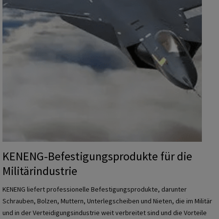
r
e
e
p
r
o
d
u
k
t
e
f
ü
r
KENENG-Befestigungsprodukte für die
d
Militärindustrie
i
e
KENENG liefert professionelle Befestigungsprodukte, darunter
E
Schrauben, Bolzen, Muttern, Unterlegscheiben und Nieten, die im Militär
n
und in der Verteidigungsindustrie weit verbreitet sind und die Vorteile
e