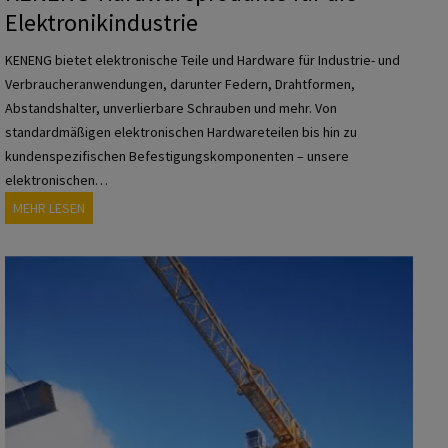
n
Elektronikindustrie
f
d
ü
u
KENENG bietet elektronische Teile und Hardware für Industrie- und
r
s
Verbraucheranwendungen, darunter Federn, Drahtformen,
d
t
Abstandshalter, unverlierbare Schrauben und mehr. Von
i
r
standardmäßigen elektronischen Hardwareteilen bis hin zu
e
i
kundenspezifischen Befestigungskomponenten – unsere
E
e
elektronischen…
n
K
MEHR LESEN
e
E
r
N
g
E
i
N
e
G
-
-
,
H
Ö
a
l
r
-
d