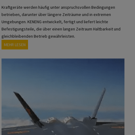
e
Kraftgeräte werden häufig unter anspruchsvollen Bedingungen
H
betrieben, darunter über längere Zeiträume und in extremen
a
Umgebungen. KENENG entwickelt, fertigt und liefert leichte
l
Befestigungsteile, die über einen langen Zeitraum Haltbarkeit und
b
gleichbleibenden Betrieb gewährleisten.
l
K
MEHR LESEN
e
E
i
N
t
E
e
N
r
G
i
-
n
H
d
a
u
r
s
d
t
w
r
a
i