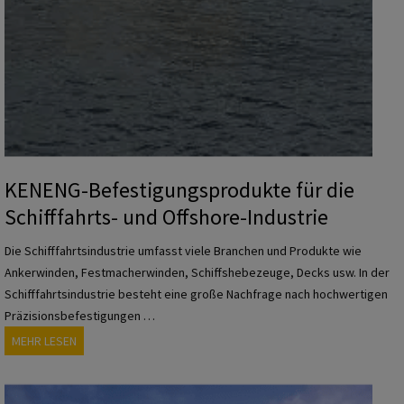
u
s
s
p
t
r
r
o
i
d
e
u
k
t
KENENG-Befestigungsprodukte für die
e
Schifffahrts- und Offshore-Industrie
f
ü
Die Schifffahrtsindustrie umfasst viele Branchen und Produkte wie
r
Ankerwinden, Festmacherwinden, Schiffshebezeuge, Decks usw. In der
d
Schifffahrtsindustrie besteht eine große Nachfrage nach hochwertigen
i
Präzisionsbefestigungen …
e
K
MEHR LESEN
M
E
i
N
l