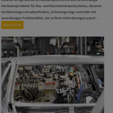
E
Hardwareprodukte für Bau- und Maschinenbaumaschinen, darunter
l
Hochleistungsschraubenfedern, Sicherungsringe und mehr mit
e
zuverlässiger Funktionalität, die zu Ihren Anforderungen passt …
k
K
MEHR LESEN
t
E
r
N
o
E
n
N
i
G
k
-
i
H
n
a
d
r
u
d
s
w
t
a
r
r
i
e
e