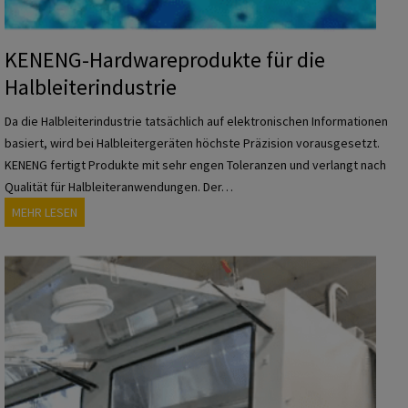
ü
r
KENENG-Hardwareprodukte für die
d
Halbleiterindustrie
i
e
Da die Halbleiterindustrie tatsächlich auf elektronischen Informationen
T
basiert, wird bei Halbleitergeräten höchste Präzision vorausgesetzt.
r
KENENG fertigt Produkte mit sehr engen Toleranzen und verlangt nach
a
Qualität für Halbleiteranwendungen. Der…
n
K
MEHR LESEN
s
E
p
N
o
E
r
N
t
G
i
-
n
H
d
a
u
r