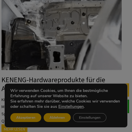
p
r
o
d
u
k
t
e
f
ü
r
KENENG-Hardwareprodukte für die
d
Automobilindustrie
i
Wir verwenden Cookies, um Ihnen die bestmögliche
Me
e
Erfahrung auf unserer Website zu bieten.
KENENG fertigt kalt- und warmgewickelte Fahrwerksfedern,
Sie erfahren mehr darüber, welche Cookies wir verwenden
B
oder schalten Sie sie aus
Einstellungen
.
Motorventilfedern, Drahtformprodukte, Ventilkörperfedern,
a
Speicherfedern und kundenspezifische Druckfedern in hervorragender
u
Akzeptieren
Ablehnen
Einstellungen
Qualität. Unser umfassendes technisches Fachwissen ermöglicht …
-
K
MEHR LESEN
u