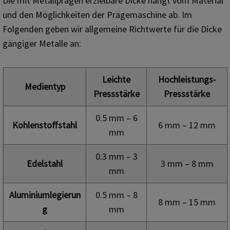
Die mit Metallprägen erzielbare Dicke hängt vom Material
und den Möglichkeiten der Prägemaschine ab. Im
Folgenden geben wir allgemeine Richtwerte für die Dicke
gängiger Metalle an:
Leichte
Hochleistungs-
Medientyp
Pressstärke
Pressstärke
0.5 mm – 6
Kohlenstoffstahl
6 mm – 12 mm
mm
0.3 mm – 3
Edelstahl
3 mm – 8 mm
mm
Aluminiumlegierun
0.5 mm – 8
8 mm – 15 mm
g
mm