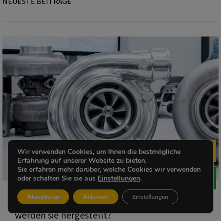
NEUESTE BEITRÄGE
Wir verwenden Cookies, um Ihnen die bestmögliche
Me
Erfahrung auf unserer Website zu bieten.
Sie erfahren mehr darüber, welche Cookies wir verwenden
oder schalten Sie sie aus
Einstellungen
.
Akzeptieren
Ablehnen
Einstellungen
Komplexe CNC-Bearbeitungsteile: Wie
werden sie hergestellt?