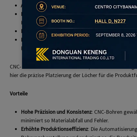
Automobilindustrie
: Erstellen von Löchern für Be
Luft-und Raumfahrtindustrie
: Präzisionsbohrunge
Kraftstoffsysteme.
Elektronik-Industrie
: Bohren von Löchern in Leiterp
Industrielle Fertigung
: Herstellung von Kühlkanäle
Bearbeitung.
CNC-Bohren ist auch im Bauwesen, bei der Herstellung 
hier die präzise Platzierung der Löcher für die Produktf
Vorteile
Hohe Präzision und Konsistenz
: CNC-Bohren gewäh
minimiert so Materialabfall und Fehler.
Erhöhte Produktionseffizienz
: Die Automatisierun