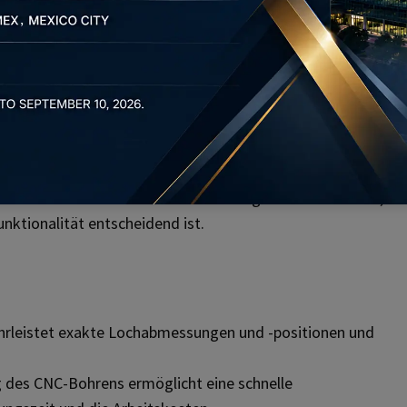
festigungselemente, Motorkomponenten und Strukturteile.
n für Flugzeugplatten, Turbinenkomponenten und
latten für elektrische Verbindungen.
n, Befestigungslöchern und Vorbohrungen für die weitere
medizinischer Geräte und im Werkzeugbau unverzichtbar, da
unktionalität entscheidend ist.
rleistet exakte Lochabmessungen und -positionen und
g des CNC-Bohrens ermöglicht eine schnelle