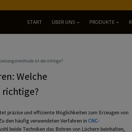
START
ÜBER UNS
PRODUKTE
R
eitungsmethode ist die richtige?
en: Welche
richtige?
et präzise und effiziente Möglichkeiten zum Erzeugen von
 Zu den häufig verwendeten Verfahren in
CNC-
hl beide Techniken das Bohren von Löchern beinhalten,