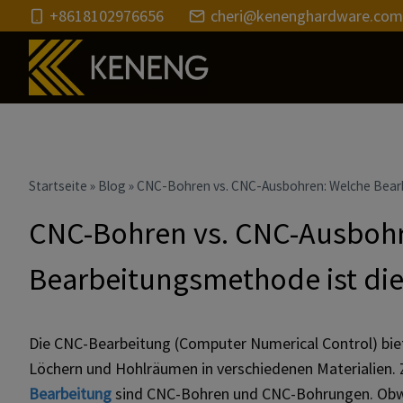
Zum
+8618102976656
cheri@kenenghardware.com
Inhalt
Startseite
»
Blog
»
CNC-Bohren vs. CNC-Ausbohren: Welche Bearb
CNC-Bohren vs. CNC-Ausbohr
Bearbeitungsmethode ist die 
Die CNC-Bearbeitung (Computer Numerical Control) biet
Löchern und Hohlräumen in verschiedenen Materialien.
Bearbeitung
sind CNC-Bohren und CNC-Bohrungen. Obwo