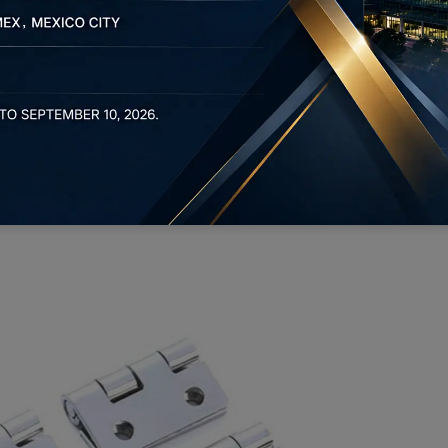
nke. Aufsatzscharniere sind in verschiedenen
Aufsatzgrößen und Türstärken gerecht zu werden.
elassene Scharniere eingebaut, sodass die Tür im
läche abschließt. Diese Scharniere sind ideal für Schränke
chranköffnung eingelassen ist. Einliegende Scharniere sorgen
n häufig bei hochwertigen Schränken verwendet.