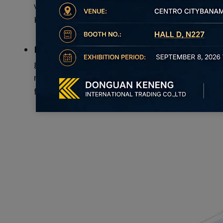
vollständig abdecken, sogenannte Vollaufsatzschrä
Konfigurationen erhältlich, um unterschiedlichen 
Einliegende Scharniere:
Im Schrankrahmen sind eing
geschlossenen Zustand bündig mit der Schrankoberf
mit einliegenden Türen, bei denen die Tür in die S
für ein klares, traditionelles Aussehen und werde