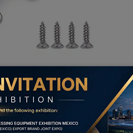
ls europäische Scharniere bekannt, sind aufgrund ihres
 beliebt. Diese Scharniere werden an der Innenseite der
ssehen ohne sichtbare Beschläge, wenn die Tür geschlossen
Mechanismen für eine präzise Ausrichtung und einen
nd für die Montage am Schrankrahmen konzipiert, wobei das
ignen sich für Schränke mit Türen, die den Schrankrahmen