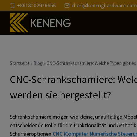
Zum
+8618102976656
cheri@kenenghardware.com
Inhalt
Startseite
»
Blog
»
CNC-Schrankscharniere: Welche Typen gibt es 
CNC-Schrankscharniere: Welc
werden sie hergestellt?
Schrankscharniere mögen wie kleine, unauffällige Möbe
entscheidende Rolle für die Funktionalität und Ästheti
Scharnieroptionen
CNC (Computer Numerische Steueru