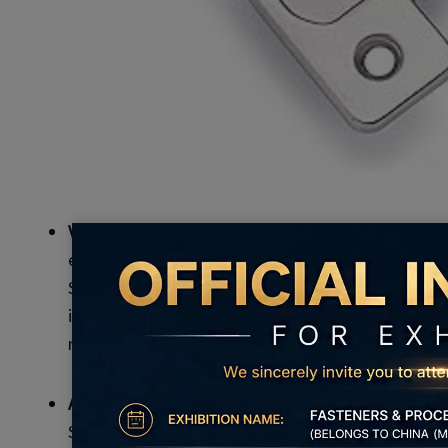
Verdeckte Scharniere:
Verdeckte Scharniere, auch a
eleganten Aussehens und der nahtlosen Integration
Schranktür angebracht und bieten ein sauberes Au
ist. Sie verfügen normalerweise über einstellbare 
reibungslosen Betrieb.
Aufliegende Scharniere:
Aufliegende Scharniere si
Scharnier bei geschlossener Tür sichtbar ist. Sie e